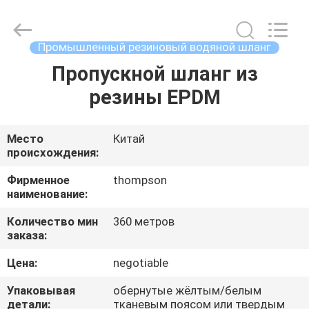
шланг
supplier.
Copyright
©
2021
Промышленный резиновый водяной шланг
-
2025
Chenbo
Пропускной шланг из
ДОМ
Rubber
and
резины EPDM
Plastic
Technology
(Hebei)
ПРОДУКТЫ
Co.,
Ltd.
All
Место
Китай
Rights
происхождения:
Reserved.
О
Developed
by
НАС
Фирменное
thompson
ECER
наименование:
Количество мин
360 метров
ПУТЕШЕСТВИЕ
заказа:
ФАБРИКИ
Цена:
negotiable
Упаковывая
обернутые жёлтым/белым
ПРОВЕРКА
детали:
тканевым поясом или твердым