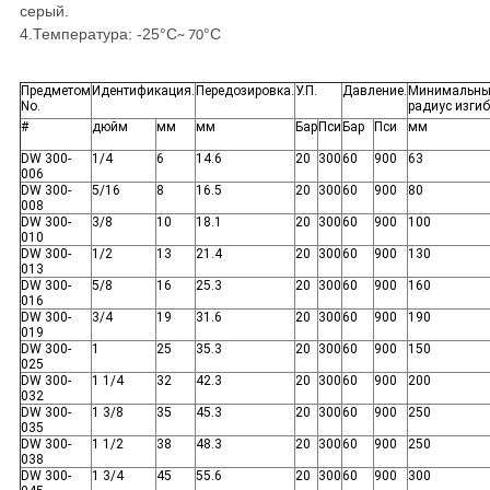
серый.
4.
Температура: -25
°C
°C
~ 70
Предметом
Идентификация.
Передозировка.
У.П.
Давление.
Минимальн
No.
радиус изги
#
дюйм
мм
мм
Бар
Пси
Бар
Пси
мм
DW 300-
1/4
6
14.6
20
300
60
900
63
006
DW 300-
5/16
8
16.5
20
300
60
900
80
008
DW 300-
3/8
10
18.1
20
300
60
900
100
010
DW 300-
1/2
13
21.4
20
300
60
900
130
013
DW 300-
5/8
16
25.3
20
300
60
900
160
016
DW 300-
3/4
19
31.6
20
300
60
900
190
019
DW 300-
1
25
35.3
20
300
60
900
150
025
DW 300-
1 1/4
32
42.3
20
300
60
900
200
032
DW 300-
1 3/8
35
45.3
20
300
60
900
250
035
DW 300-
1 1/2
38
48.3
20
300
60
900
250
038
DW 300-
1 3/4
45
55.6
20
300
60
900
300