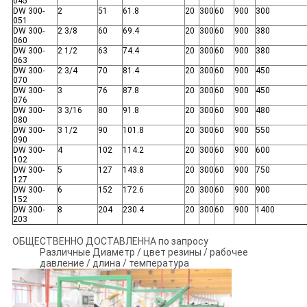
045
DW 300-
2
51
61.8
20
300
60
900
300
051
DW 300-
2 3/8
60
69.4
20
300
60
900
380
060
DW 300-
2 1/2
63
74.4
20
300
60
900
380
063
DW 300-
2 3/4
70
81.4
20
300
60
900
450
070
DW 300-
3
76
87.8
20
300
60
900
450
076
DW 300-
3 3/16
80
91.8
20
300
60
900
480
080
DW 300-
3 1/2
90
101.8
20
300
60
900
550
090
DW 300-
4
102
114.2
20
300
60
900
600
102
DW 300-
5
127
143.8
20
300
60
900
750
127
DW 300-
6
152
172.6
20
300
60
900
900
152
DW 300-
8
204
230.4
20
300
60
900
1400
203
ОБЩЕСТВЕННО ДОСТАВЛЕННА по запросу
Различные Диаметр / цвет резины / рабочее
давление / длина / температура