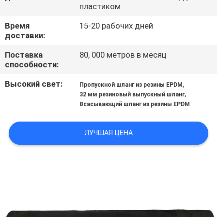
КАЧЕСТВА
пластиком
Время
15-20 рабочих дней
СВЯЖИТЕСЬ
доставки:
МЫ
Поставка
80, 000 метров в месяц
способности:
НОВОСТИ
Высокий свет:
,
Пропускной шланг из резины EPDM
,
32 мм резиновый выпускный шланг
Всасывающий шланг из резины EPDM
СПРОСИТЕ
ЦИТАТУ
ЛУЧШАЯ ЦЕНА
КАРТА
САЙТА
PRIVACY