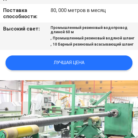
КАЧЕСТВА
Поставка
80, 000 метров в месяц
способности:
СВЯЖИТЕСЬ
Высокий свет:
Промышленный резиновый водопровод
МЫ
длиной 60 м
,
Промышленный резиновый водяной шланг
,
10 Барный резиновый всасывающий шланг
НОВОСТИ
ЛУЧШАЯ ЦЕНА
СПРОСИТЕ
ЦИТАТУ
КАРТА
САЙТА
PRIVACY