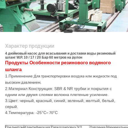
POLICY
Характер продукции
4 дюймовый насос для всасывания и доставки воды резиновый
шланг W.P. 10 / 17 / 20 Бар 60 метров на рулон
Продукты Особенности резинового водяного
шланга
1.
Применение
:
Для транспортировки воздуха или жидкости под
высоким давлением.
2.
Материал Конструкция: SBR & NR трубки и покрытия с
одним или двумя слоями волокна плетеные усиление.
3.
Цвет: черный, красный, синий, зеленый, желтый, белый,
серый.
4.
Температура: -25
°C
°C
~ 70
Предметом
Идентификация.
Передозировка.
У.П.
Давление.
Минимальн