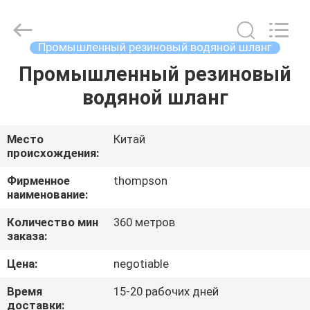
Technology
(Hebei)
Co.,
Ltd.
All
Промышленный резиновый водяной шланг
Rights
Reserved.
Промышленный резиновый
ДОМ
Developed
by
ECER
водяной шланг
ПРОДУКТЫ
Место
Китай
происхождения:
О
НАС
Фирменное
thompson
наименование:
Количество мин
360 метров
ПУТЕШЕСТВИЕ
заказа:
ФАБРИКИ
Цена:
negotiable
Время
15-20 рабочих дней
ПРОВЕРКА
доставки: