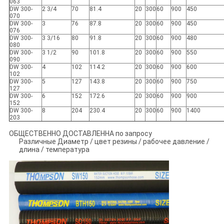
063
DW 300-
2 3/4
70
81.4
20
300
60
900
450
070
DW 300-
3
76
87.8
20
300
60
900
450
076
DW 300-
3 3/16
80
91.8
20
300
60
900
480
080
DW 300-
3 1/2
90
101.8
20
300
60
900
550
090
DW 300-
4
102
114.2
20
300
60
900
600
102
DW 300-
5
127
143.8
20
300
60
900
750
127
DW 300-
6
152
172.6
20
300
60
900
900
152
DW 300-
8
204
230.4
20
300
60
900
1400
203
ОБЩЕСТВЕННО ДОСТАВЛЕННА по запросу
Различные Диаметр / цвет резины / рабочее давление /
длина / температура