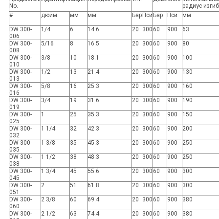
No.
радиус изги
#
дюйм
мм
мм
Бар
Пси
Бар
Пси
мм
DW 300-
1/4
6
14.6
20
300
60
900
63
006
DW 300-
5/16
8
16.5
20
300
60
900
80
008
DW 300-
3/8
10
18.1
20
300
60
900
100
010
DW 300-
1/2
13
21.4
20
300
60
900
130
013
DW 300-
5/8
16
25.3
20
300
60
900
160
016
DW 300-
3/4
19
31.6
20
300
60
900
190
019
DW 300-
1
25
35.3
20
300
60
900
150
025
DW 300-
1 1/4
32
42.3
20
300
60
900
200
032
DW 300-
1 3/8
35
45.3
20
300
60
900
250
035
DW 300-
1 1/2
38
48.3
20
300
60
900
250
038
DW 300-
1 3/4
45
55.6
20
300
60
900
300
045
DW 300-
2
51
61.8
20
300
60
900
300
051
DW 300-
2 3/8
60
69.4
20
300
60
900
380
060
DW 300-
2 1/2
63
74.4
20
300
60
900
380