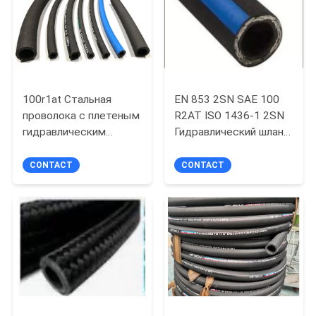
POLICY
100r1at Стальная
EN 853 2SN SAE 100
проволока с плетеным
R2AT ISO 1436-1 2SN
гидравлическим
Гидравлический шланг
шлангом для
для нефти или
нефтедобычи
жидкостей на водной
CONTACT
CONTACT
основе