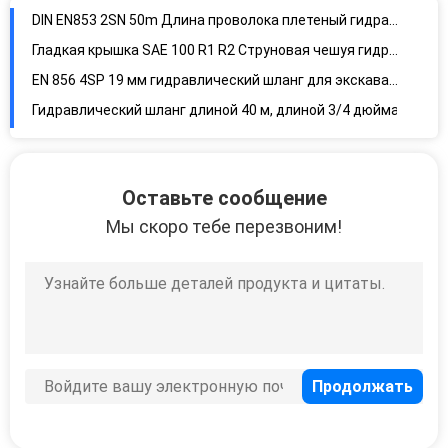
DIN EN853 2SN 50m Длина проволока плетеный гидравлический шланг
Гладкая крышка SAE 100 R1 R2 Струновая чешуя гидравлический шланг
EN 856 4SP 19 мм гидравлический шланг для экскаватора
Гидравлический шланг длиной 40 м, длиной 3/4 дюйма
Черный обернутый 16 мм EN856 4SP 4SH Спиральный гидравлический шланг
Антивозрастный 4SP 4SH 3/4 дюймовый плетеный гидравлический шланг, гидравлический шланг для силового рулевого управления
Оставьте сообщение
Черный обернутый 40 м длина DIN EN856 спиральный проволочный шланг
Мы скоро тебе перезвоним!
Высокотемпературный 100 м ISO 3862 Спиральный гидравлический шланг
Поверхность спирально SAE 100R12 4SH Проводный сплетный шланг, сплетный гидравлический шланг
Высокое давление 4SP 4SH 2-дюймовый проволочный гидравлический шланг
Синий цвет R1 R2 13 мм проволочный шланг гидравлический
Укрепленный гидравлический шланг SAE J517 CCS
SAE J30 R6 300psi Укрепленный гидравлический шланг для топлива бензина
Гидравлический шланг высокой температуры SAE R6 8 мм
Промышленный SAE 100 R6 3/4 дюймовый экскаватор Гидравлические шланги, шланг с проволокой