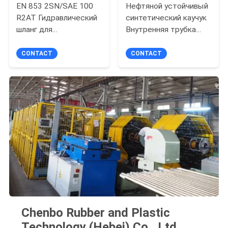
EN 853 2SN/SAE 100
Нефтяной устойчивый
R2AT Гидравлический
синтетический каучук
шланг для
Внутренняя трубка
строительства и
проволока плетеный
сельскохозяйственного
гидравлический шланг
CONTACT
CONTACT
применения
для долговременной
работы
Chenbo Rubber and Plastic
Technology (Hebei) Co., Ltd