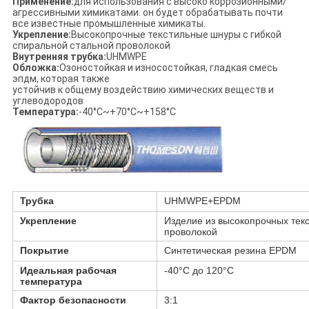
Применение:
для использования с высоко коррозионными/
агрессивными химикатами. он будет обрабатывать почти
все известные промышленные химикаты.
Укрепление:
Высокопрочные текстильные шнуры с гибкой
спиральной стальной проволокой
Внутренняя трубка:
UHMWPE
Обложка:
Озоностойкая и износостойкая, гладкая смесь
эпдм, которая также
устойчив к общему воздействию химических веществ и
углеводородов
Температура:
-40°С~+70°С~+158°С
Трубка
UHMWPE+EPDM
Укрепление
Изделие из высокопрочных тек
проволокой
Покрытие
Синтетическая резина EPDM
Идеальная рабочая
-40°C до 120°C
температура
Фактор безопасности
3:1