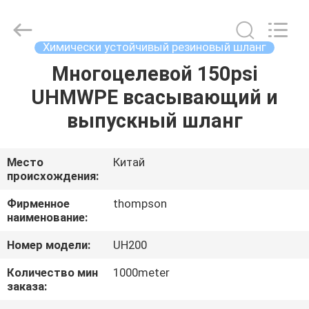
Plastic
Technology
(Hebei)
Co.,
Ltd.
Химически устойчивый резиновый шланг
All
Rights
Многоцелевой 150psi
ДОМ
Reserved.
Developed
by
UHMWPE всасывающий и
ECER
ПРОДУКТЫ
выпускный шланг
О
Место
Китай
происхождения:
НАС
Фирменное
thompson
наименование:
ПУТЕШЕСТВИЕ
Номер модели:
UH200
ФАБРИКИ
Количество мин
1000meter
заказа:
ПРОВЕРКА