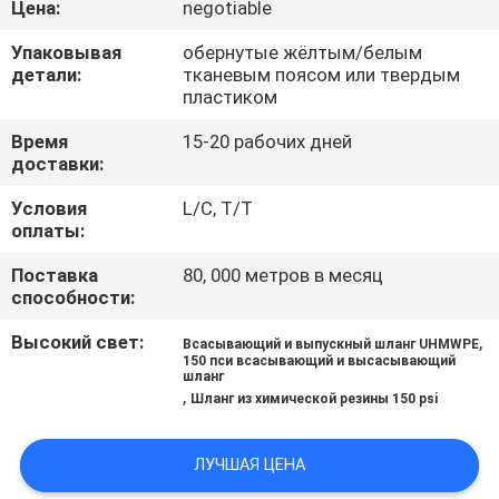
Цена:
negotiable
КАЧЕСТВА
Упаковывая
обернутые жёлтым/белым
детали:
тканевым поясом или твердым
СВЯЖИТЕСЬ
пластиком
МЫ
Время
15-20 рабочих дней
доставки:
НОВОСТИ
Условия
L/C, T/T
оплаты:
СПРОСИТЕ
Поставка
80, 000 метров в месяц
способности:
ЦИТАТУ
Высокий свет:
,
Всасывающий и выпускный шланг UHMWPE
150 пси всасывающий и высасывающий
КАРТА
шланг
,
Шланг из химической резины 150 psi
САЙТА
ЛУЧШАЯ ЦЕНА
PRIVACY