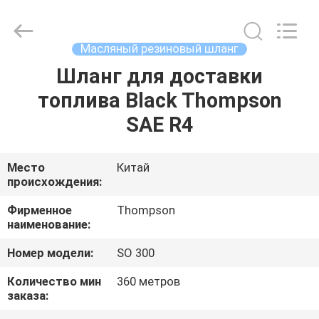
Plastic
Technology
(Hebei)
Co.,
Ltd.
Масляный резиновый шланг
All
Rights
Reserved.
Шланг для доставки
ДОМ
Developed
by
топлива Black Thompson
ECER
ПРОДУКТЫ
SAE R4
О
Место
Китай
происхождения:
НАС
Фирменное
Thompson
наименование:
ПУТЕШЕСТВИЕ
Номер модели:
SO 300
ФАБРИКИ
Количество мин
360 метров
заказа:
ПРОВЕРКА