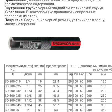
Применение
: Добыча и поставка нефтепродуктов до 30%
ароматического содержания.
Внутренняя трубка
:черный гладкий синтетический каучук
Укрепление
: Высокопрочные проволоки и спиральные
проволоки из стали
Покрытие
: Соединение черной резины, устойчивое к озону,
маслу и старению
Предметом
Идентификация.
Передозировка.
У.П.
Давление.
Минимальн
No.
радиус изги
#
дюйм
мм
мм
Бар
Пси
Бар
Пси
мм
SO 300-019
3/4
19
29.4
20
300
60
900
120
SO 300-025
1
25
35.5
20
300
60
900
150
SO 300-032
1 1/4
32
43.4
20
300
60
900
200
SO 300-035
1 3/8
35
46.2
20
300
60
900
250
SO 300-038
1 1/2
38
49.5
20
300
60
900
250
SO 300-045
1 3/4
45
56.7
20
300
60
900
300
SO 300-051
2
51
63
20
300
60
900
350