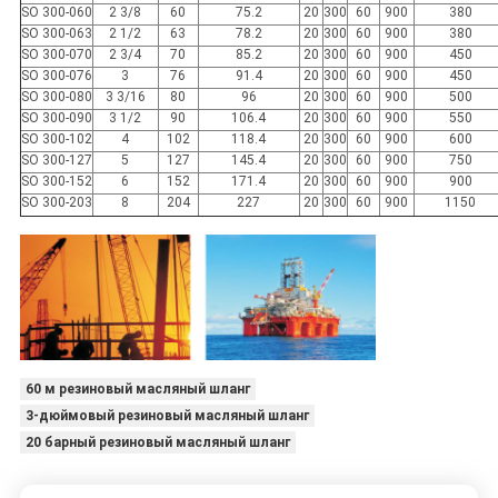
SO 300-060
2 3/8
60
75.2
20
300
60
900
380
SO 300-063
2 1/2
63
78.2
20
300
60
900
380
SO 300-070
2 3/4
70
85.2
20
300
60
900
450
SO 300-076
3
76
91.4
20
300
60
900
450
SO 300-080
3 3/16
80
96
20
300
60
900
500
SO 300-090
3 1/2
90
106.4
20
300
60
900
550
SO 300-102
4
102
118.4
20
300
60
900
600
SO 300-127
5
127
145.4
20
300
60
900
750
SO 300-152
6
152
171.4
20
300
60
900
900
SO 300-203
8
204
227
20
300
60
900
1150
60 м резиновый масляный шланг
3-дюймовый резиновый масляный шланг
20 барный резиновый масляный шланг