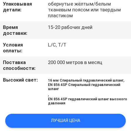
КАЧЕСТВА
Упаковывая
обернутые жёлтым/белым
детали:
тканевым поясом или твердым
пластиком
СВЯЖИТЕСЬ
Время
15-20 рабочих дней
МЫ
доставки:
Условия
L/C, T/T
НОВОСТИ
оплаты:
Поставка
200 000 метров в месяц
способности:
СПРОСИТЕ
ЦИТАТУ
Высокий свет:
,
16 мм Спиральный гидравлический шланг
EN 856 4SP Спиральный гидравлический
шланг
,
КАРТА
EN 856 4SP гидравлический шланг высокого
давления
САЙТА
ЛУЧШАЯ ЦЕНА
PRIVACY