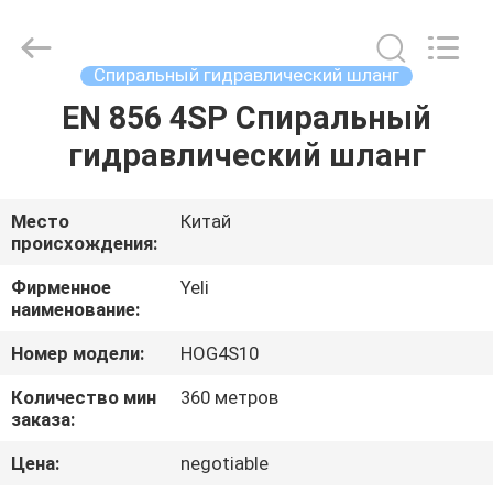
гидравлический
шланг
supplier.
Copyright
©
Спиральный гидравлический шланг
2021
-
2025
EN 856 4SP Спиральный
ДОМ
Chenbo
Rubber
гидравлический шланг
and
Plastic
Technology
ПРОДУКТЫ
(Hebei)
Co.,
Ltd.
Место
Китай
All
происхождения:
Rights
О
Reserved.
Developed
НАС
Фирменное
Yeli
by
ECER
наименование:
Номер модели:
HOG4S10
ПУТЕШЕСТВИЕ
ФАБРИКИ
Количество мин
360 метров
заказа:
Цена:
negotiable
ПРОВЕРКА