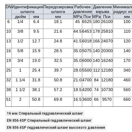
DN
Идентификация
Передозировка
Рабочее
Давление
Минимал
шланга
шланга
давление
взрыва
радиус и
дюйм
мм
мм
MPa
Пси
MPa
Пси
мм
6
1/4
6.4
18.1
45
6525
180
26100
100
10
3/8
9.5
21.6
44.5
6453
178
25810
110
13
1/2
12.7
24.8
41.5
6018
166
24070
120
16
5/8
15.9
28.5
35.0
5075
140
20300
140
19
3/4
19.0
32.5
35.0
6000
140
16240
170
25
1
25.4
39.7
28.0
5500
112
12180
340
32
1 1/4
31.8
50.8
21.0
4700
84
12180
460
38
1 1/2
38.1
57.2
18.5
4200
74
10730
560
51
2
50.8
69.8
16.5
3600
66
9570
660
16 мм Спиральный гидравлический шланг
EN 856 4SP Спиральный гидравлический шланг
EN 856 4SP гидравлический шланг высокого давления