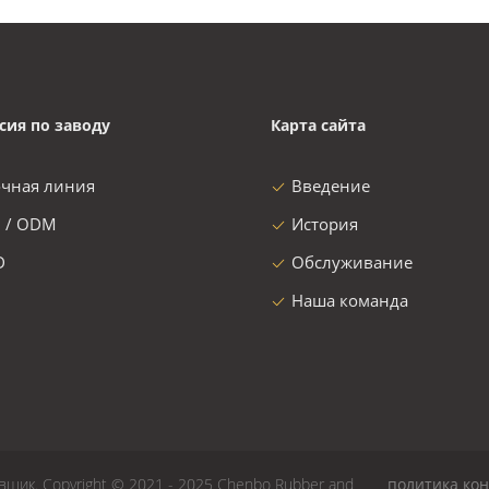
сия по заводу
Карта сайта
очная линия
Введение
 / ODM
История
D
Обслуживание
Наша команда
вщик. Copyright © 2021 - 2025 Chenbo Rubber and
политика ко