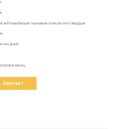
r
e
ые жёлтым/белым тканевым поясом или твердым
ом
бочих дней
метров в месяц
Контакт