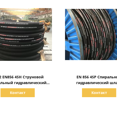
Показать детали
Показать детали
2 EN856 4SH Струновой
EN 856 4SP Спираль
альный гидравлический
гидравлический шл
шланг
Контакт
Контакт