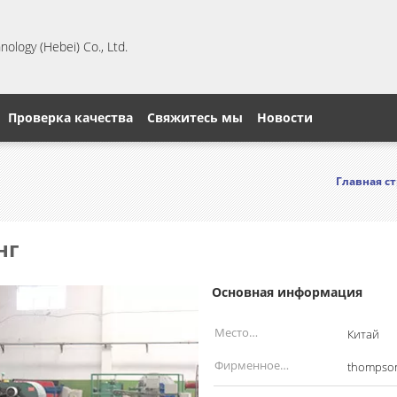
ology (Hebei) Co., Ltd.
Проверка качества
Свяжитесь мы
Новости
Главная с
нг
Основная информация
Место
Китай
происхождения:
Фирменное
thompso
наименование: