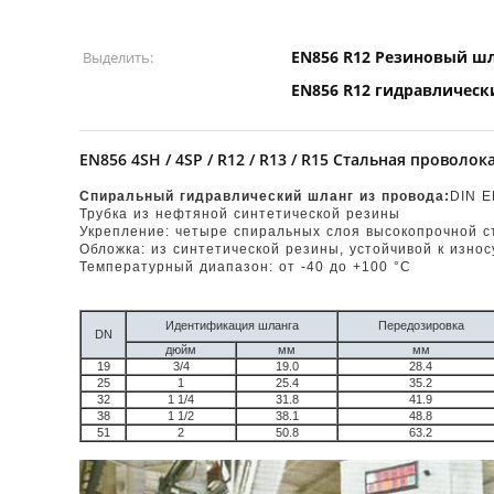
EN856 R12 Резиновый ш
Выделить:
EN856 R12 гидравлическ
EN856 4SH / 4SP / R12 / R13 / R15 Стальная прово
Спиральный гидравлический шланг из провода:
DIN E
Трубка из нефтяной синтетической резины
Укрепление: четыре спиральных слоя высокопрочной с
Обложка: из синтетической резины, устойчивой к изно
Температурный диапазон: от -40 до +100 °C
Идентификация шланга
Передозировка
DN
дюйм
мм
мм
19
3/4
19.0
28.4
25
1
25.4
35.2
32
1 1/4
31.8
41.9
38
1 1/2
38.1
48.8
51
2
50.8
63.2