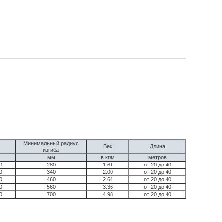
Минимальный радиус
Вес
Длина
изгиба
мм
в кг/м
метров
0
280
1.61
от 20 до 40
0
340
2.00
от 20 до 40
0
460
2.64
от 20 до 40
0
560
3.36
от 20 до 40
0
700
4.98
от 20 до 40