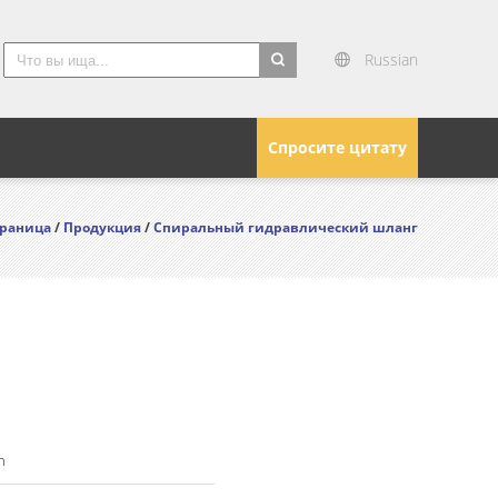
Russian
search
Спросите цитату
траница
/
Продукция
/
Спиральный гидравлический шланг
n