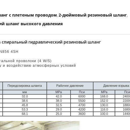
ланг с плетеным проводом
2-дюймовый резиновый шланг
,
,
ий шланг высокого давления
лока спиральный гидравлический резиновый шланг
N856 4SH
тальной проволоки (4 W/S)
су и воздействию атмосферных условий
Передозировка шланга
Рабочее давление
Давление взрыва
мм
MPa
Пси
MPa
Пси
32.0
42.0
6000
168.0
2400
38.6
38.0
5500
152.0
2200
45.8
32.5
4700
130.0
1880
53.3
29.0
4200
116.0
1680
68.1
25.0
3600
100.0
1440