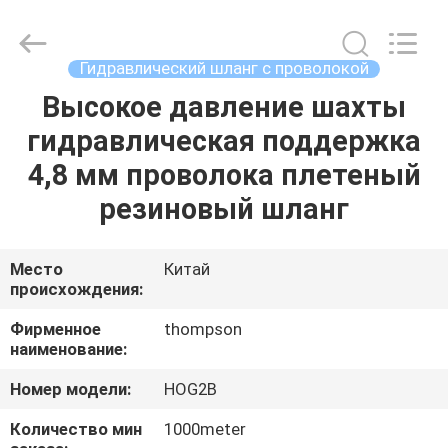
гибкий
шланг
поставщик.
Copyright
©
Гидравлический шланг с проволокой
2021
-
2025
Высокое давление шахты
ДОМ
Chenbo
Rubber
гидравлическая поддержка
and
Plastic
Technology
ПРОДУКТЫ
4,8 мм проволока плетеный
(Hebei)
Co.,
Ltd.
резиновый шланг
All
Rights
О
Reserved.
Developed
НАС
by
Место
Китай
ECER
происхождения:
ПУТЕШЕСТВИЕ
Фирменное
thompson
наименование:
ФАБРИКИ
Номер модели:
HOG2B
ПРОВЕРКА
Количество мин
1000meter