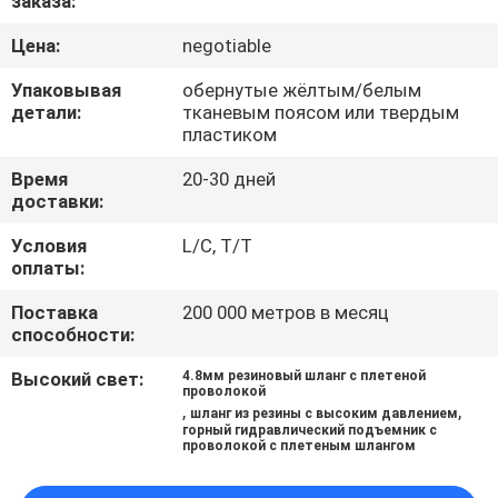
заказа:
КАЧЕСТВА
Цена:
negotiable
СВЯЖИТЕСЬ
Упаковывая
обернутые жёлтым/белым
детали:
тканевым поясом или твердым
МЫ
пластиком
Время
20-30 дней
НОВОСТИ
доставки:
Условия
L/C, T/T
СПРОСИТЕ
оплаты:
ЦИТАТУ
Поставка
200 000 метров в месяц
способности:
КАРТА
Высокий свет:
4.8мм резиновый шланг с плетеной
проволокой
САЙТА
,
,
шланг из резины с высоким давлением
горный гидравлический подъемник с
проволокой с плетеным шлангом
PRIVACY