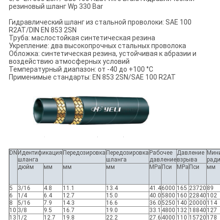
резиновый шланг Wp 330 Bar
Гидравлический шланг из стальной проволоки: SAE 100
R2AT/DIN EN 853 2SN
Труба: маслостойкая синтетическая резина
Укрепление: два высокопрочных стальных проволока
Обложка: синтетическая резина, устойчивая к абразии и
воздействию атмосферных условий
Температурный диапазон: от -40 до +100 °C
Применимые стандарты: EN 853 2SN/SAE 100 R2AT
DN
Идентификация
Передозировка
Передозировка
Рабочее
Давление
Мин
шланга
шланга
давление
взрыва
ради
дюйм
мм
мм
мм
MPa
Пси
MPa
Пси
мм
5
3/16
4.8
11.1
13.4
41.4
6000
165
23720
89
6
1/4
6.4
12.7
15.0
40.0
5800
160
22840
102
8
5/16
7.9
14.3
16.6
36.0
5250
140
20000
114
10
3/8
9.5
16.7
19.0
33.1
4800
132
18840
127
13
1/2
12.7
19.8
22.2
27.6
4000
110
15720
178