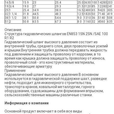
16
5/8
15.9
23
25.4
25.0
3630
100
14280
203
19
3/4
19.0
27
29.3
21.5
3120
85
12280
241
25
1
25.4
34.9
38.0
16.5
2400
65
9420
305
32
1 1/4
31.8
44.5
48.3
12.5
1820
50
7140
419
38
1 1/2
38.1
50.8
54.6
9.0
1310
36
5140
508
51
2
50.8
63.5
67.3
8.0
1160
32
4560
635
Описание
Структура гидравлических шлангов EN853 1SN 2SN /SAE 100
R1 R2
Гидравлический шланг высокого давления состоит из
внутренней трубы, среднего слоя, двух проволочных усилий
и крышки.Внутренняя трубка должна передавать жидкость
под давлением и защищать проволоку от коррозии, в то
время как крышка должна защищать проволоку от износа,
проволочный слой - это конструктивные материалы,
обеспечивающие арматуру.
Применение
Гидравлический шланг высокого давления В основном
используется в гидравлической поддержке шахт, разведке
нефти, подходит для инженерного строительства,
транспорта кранов, ковальной металлургии, горного
оборудования, судов,машины для формования впрыском,
сельскохозяйственные машины различные станки.
Информация о компании
Основной продукт включает в себя все виды