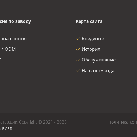
сия по заводу
Карта сайта
очная линия
Введение
 / ODM
История
D
Обслуживание
Наша команда
ставщик. Copyright © 2021 - 2025
политика ко
by
ECER