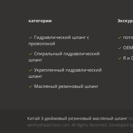
категории
Экскур
Гидравлический шланг с
пот
проволокой
OEM
Спиральный гидравлический
R и 
шланг
Укрепленный гидравлический
шланг
Масляный резиновый шланг
Китай 3-дюймовый резиновый масляный шланг
по
wirehydraulichose.com. All Rights Reserved. Developed 