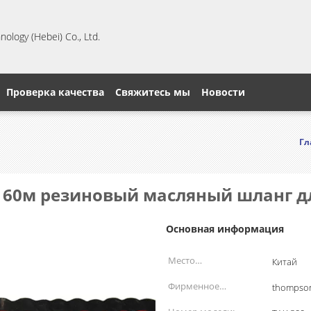
ology (Hebei) Co., Ltd.
Проверка качества
Свяжитесь мы
Новости
Гл
60м резиновый масляный шланг дл
Основная информация
Место
Китай
происхождения:
Фирменное
thompso
наименование: