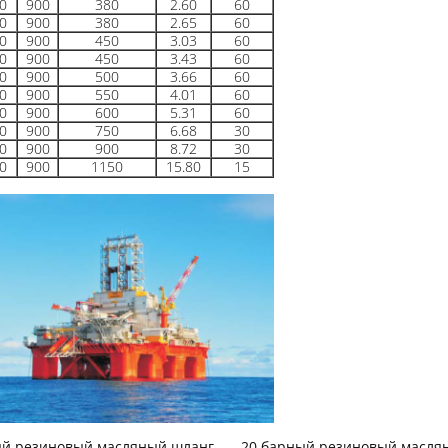
0
900
380
2.60
60
0
900
380
2.65
60
0
900
450
3.03
60
0
900
450
3.43
60
0
900
500
3.66
60
0
900
550
4.01
60
0
900
600
5.31
60
0
900
750
6.68
30
0
900
900
8.72
30
0
900
1150
15.80
15
й резиновый масляный шланг
,
20 барный резиновый масля