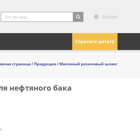
Russian
search
Спросите цитату
авная страница
/
Продукция
/
Масляный резиновый шланг
я нефтяного бака
n