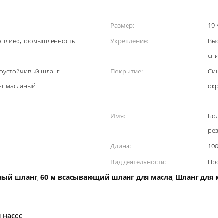
Размер:
19 
 топливо,промышленность
Укрепление:
Вы
спи
ноустойчивый шланг
Покрытие:
Син
нг масляный
окр
Имя:
Бо
ре
Длина:
100
Вид деятельности:
Пр
ный шланг
60 м всасывающий шланг для масла
Шланг для 
,
,
 насос