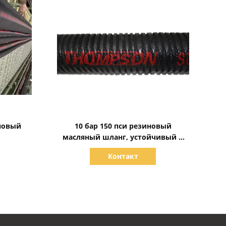
Показать детали
иновый
10 бар 150 пси резиновый
масляный шланг, устойчивый к
маслу резиновый шланг
Контакт