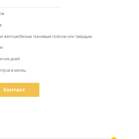
ов
e
ые жёлтым/белым тканевым поясом или твердым
ом
бочих дней
метров в месяц
Контакт