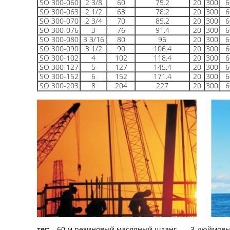
SO 300-060
2 3/8
60
75.2
20
300
6
SO 300-063
2 1/2
63
78.2
20
300
6
SO 300-070
2 3/4
70
85.2
20
300
6
SO 300-076
3
76
91.4
20
300
6
SO 300-080
3 3/16
80
96
20
300
6
SO 300-090
3 1/2
90
106.4
20
300
6
SO 300-102
4
102
118.4
20
300
6
SO 300-127
5
127
145.4
20
300
6
SO 300-152
6
152
171.4
20
300
6
SO 300-203
8
204
227
20
300
6
тег:
60 м резиновый масляный шланг
,
3-дюймовы