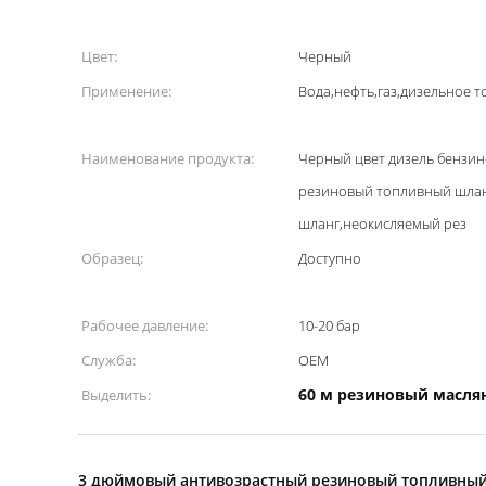
Цвет:
Черный
Применение:
Вода,нефть,газ,дизельное
Наименование продукта:
Черный цвет дизель бензи
резиновый топливный шла
шланг,неокисляемый рез
Образец:
Доступно
Рабочее давление:
10-20 бар
Служба:
OEM
60 м резиновый масля
Выделить:
3 дюймовый антивозрастный резиновый топливный