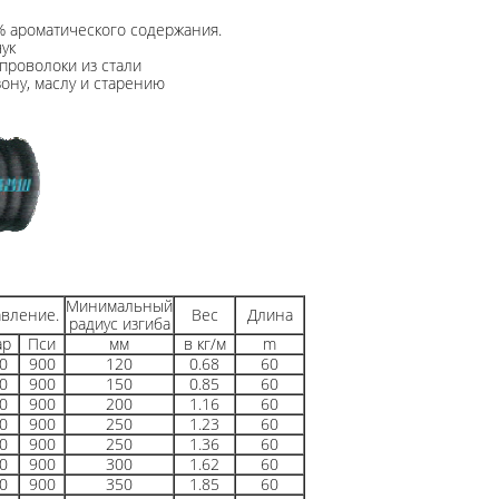
% ароматического содержания.
ук
проволоки из стали
ону, маслу и старению
Минимальный
авление.
Вес
Длина
радиус изгиба
ар
Пси
мм
в кг/м
m
0
900
120
0.68
60
0
900
150
0.85
60
0
900
200
1.16
60
0
900
250
1.23
60
0
900
250
1.36
60
0
900
300
1.62
60
0
900
350
1.85
60