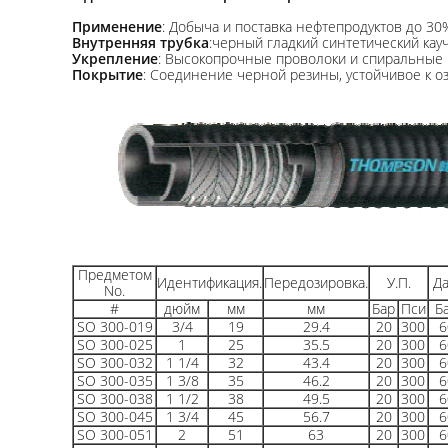
Применение
: Добыча и поставка нефтепродуктов до 30
Внутренняя трубка
:черный гладкий синтетический кауч
Укрепление
: Высокопрочные проволоки и спиральные 
Покрытие
: Соединение черной резины, устойчивое к оз
Предметом
Идентификация.
Передозировка.
У.П.
Д
No.
#
дюйм
мм
мм
Бар
Пси
Б
SO 300-019
3/4
19
29.4
20
300
6
SO 300-025
1
25
35.5
20
300
6
SO 300-032
1 1/4
32
43.4
20
300
6
SO 300-035
1 3/8
35
46.2
20
300
6
SO 300-038
1 1/2
38
49.5
20
300
6
SO 300-045
1 3/4
45
56.7
20
300
6
SO 300-051
2
51
63
20
300
6