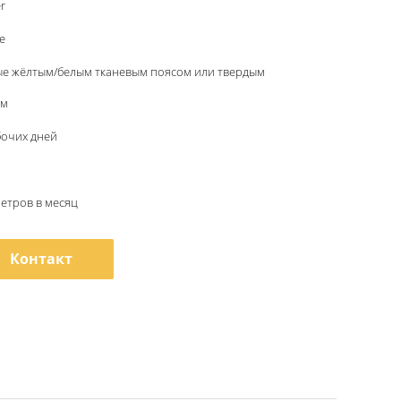
r
e
ые жёлтым/белым тканевым поясом или твердым
ом
бочих дней
метров в месяц
Контакт