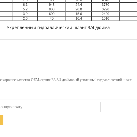
7.0
1080
28.0
4340
6.1
945
24.4
3780
5.2
800
20.8
3220
3.9
600
15.6
2420
2.6
40
10.4
1610
Укрепленный гидравлический шланг 3/4 дюйма