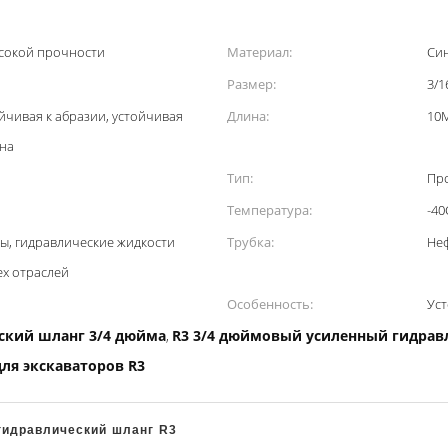
ысокой прочности
Материал:
Син
Размер:
3/1
йчивая к абразии, устойчивая
Длина:
10M
ина
Тип:
Пр
Температура:
-40
ы, гидравлические жидкости
Трубка:
Неф
ех отраслей
Особенность:
Ус
ский шланг 3/4 дюйма
R3 3/4 дюймовый усиленный гидрав
,
ля экскаваторов R3
гидравлический шланг R3