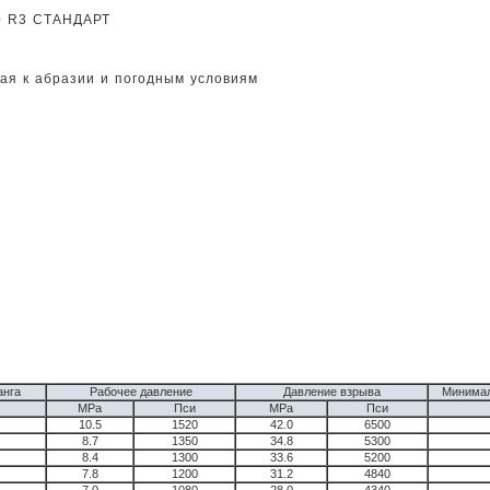
0 R3 СТАНДАРТ
вая к абразии и погодным условиям
анга
Рабочее давление
Давление взрыва
Минимал
MPa
Пси
MPa
Пси
10.5
1520
42.0
6500
8.7
1350
34.8
5300
8.4
1300
33.6
5200
7.8
1200
31.2
4840