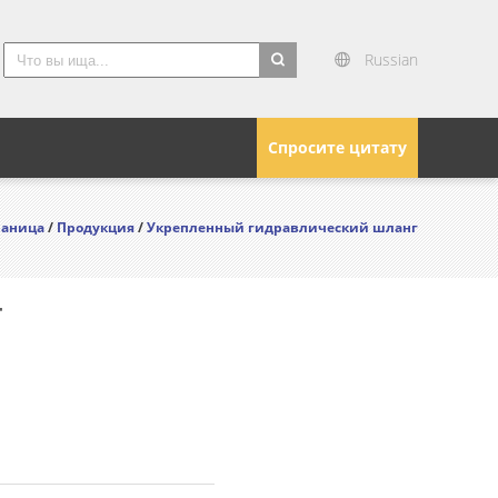
Russian
search
Спросите цитату
раница
/
Продукция
/
Укрепленный гидравлический шланг
г