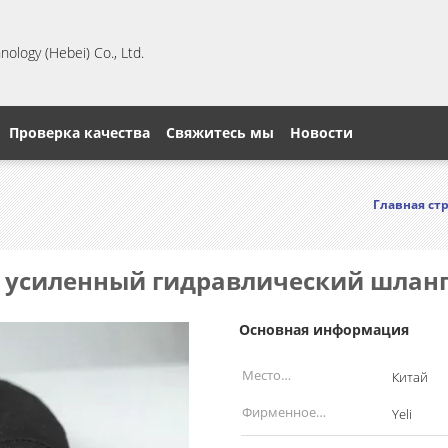
ology (Hebei) Co., Ltd.
Проверка качества
Свяжитесь мы
Новости
Главная ст
й усиленный гидравлический шлан
Основная информация
Место
Китай
происхождения:
Фирменное
Yeli
наименование: