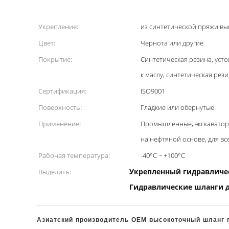
Укрепление:
из синтетической пряжи в
Цвет:
Чернота или другие
Покрытие:
Синтетическая резина, усто
к маслу, синтетическая рез
Сертификация:
ISO9001
Поверхность:
Гладкие или обернутые
Применение:
Промышленные, экскаватор
на нефтяной основе, для вс
Рабочая температура:
-40°C ~ +100°C
Укрепленный гидравличе
Выделить:
Гидравлические шланги д
Азиатский производитель OEM высокоточный шланг 