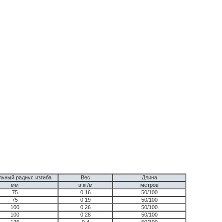
ьный радиус изгиба
Вес
Длина
мм
в кг/м
метров
75
0.16
50/100
75
0.19
50/100
100
0.26
50/100
100
0.28
50/100