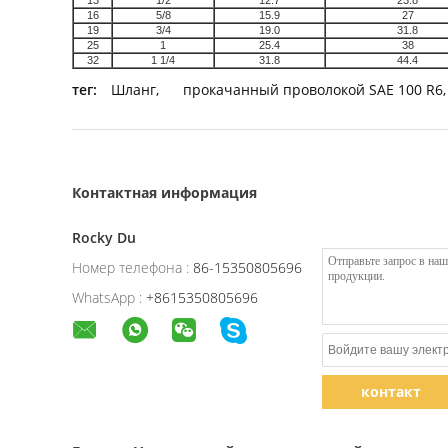
13
1/2
12.7
23.8
16
5/8
15.9
27
19
3/4
19.0
31.8
25
1
25.4
38
32
1 1/4
31.8
44.4
тег:
Шланг
,
прокачанный проволокой SAE 100 R6
,
Контактная информация
Rocky Du
Номер телефона :
86-15350805696
WhatsApp :
+8615350805696
контакт