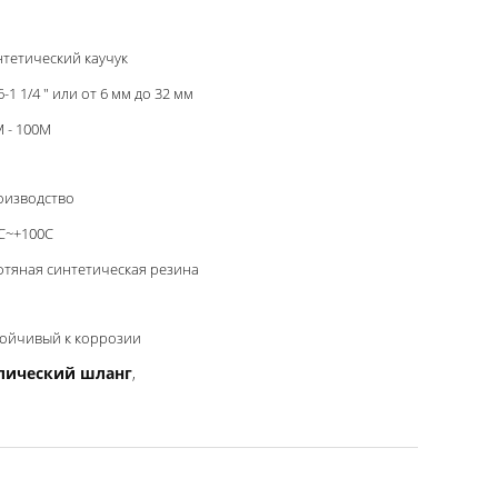
тетический каучук
6-1 1/4 " или от 6 мм до 32 мм
 - 100M
оизводство
C~+100C
тяная синтетическая резина
тойчивый к коррозии
лический шланг
,