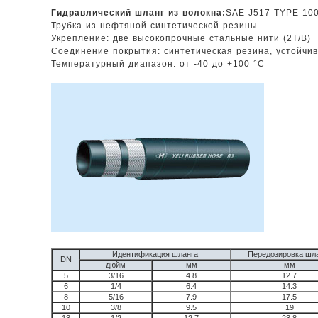
Гидравлический шланг из волокна:
SAE J517 TYPE 10
Трубка из нефтяной синтетической резины
Укрепление: две высокопрочные стальные нити (2T/B)
Соединение покрытия: синтетическая резина, устойчи
Температурный диапазон: от -40 до +100 °C
Идентификация шланга
Передозировка шл
DN
дюйм
мм
мм
5
3/16
4.8
12.7
6
1/4
6.4
14.3
8
5/16
7.9
17.5
10
3/8
9.5
19