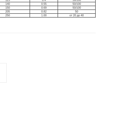
125
0.4
50/100
140
0.55
50/100
150
0.69
50/100
205
0.82
50
250
1.00
от 20 до 40