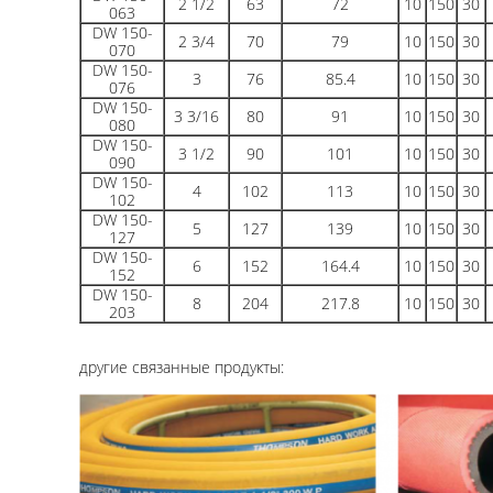
2 1/2
63
72
10
150
30
063
DW 150-
2 3/4
70
79
10
150
30
070
DW 150-
3
76
85.4
10
150
30
076
DW 150-
3 3/16
80
91
10
150
30
080
DW 150-
3 1/2
90
101
10
150
30
090
DW 150-
4
102
113
10
150
30
102
DW 150-
5
127
139
10
150
30
127
DW 150-
6
152
164.4
10
150
30
152
DW 150-
8
204
217.8
10
150
30
203
другие связанные продукты: