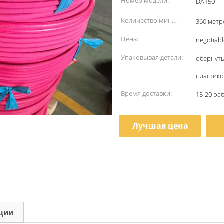
Номер модели:
DA150
Количество мин
360 метр
заказа:
Цена:
negotiabl
Упаковывая детали:
обернут
пластик
Время доставки:
15-20 ра
Лучшая цена
кции