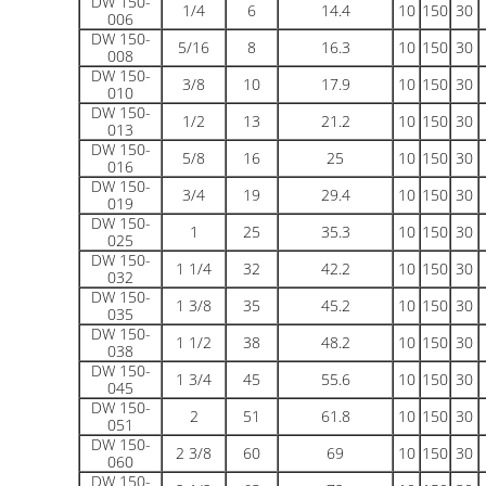
DW 150-
1/4
6
14.4
10
150
30
006
DW 150-
5/16
8
16.3
10
150
30
008
DW 150-
3/8
10
17.9
10
150
30
010
DW 150-
1/2
13
21.2
10
150
30
013
DW 150-
5/8
16
25
10
150
30
016
DW 150-
3/4
19
29.4
10
150
30
019
DW 150-
1
25
35.3
10
150
30
025
DW 150-
1 1/4
32
42.2
10
150
30
032
DW 150-
1 3/8
35
45.2
10
150
30
035
DW 150-
1 1/2
38
48.2
10
150
30
038
DW 150-
1 3/4
45
55.6
10
150
30
045
DW 150-
2
51
61.8
10
150
30
051
DW 150-
2 3/8
60
69
10
150
30
060
DW 150-