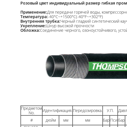
Розовый цвет индивидуальный размер гибкая пром
Применение:
Для передачи горячей воды, компрессорно
Температура:
-40°C~+1500°C(-40°F~+302°F)
Внутренняя трубка:
Черный гладкий синтетический кау
Укрепление:
Шнур высокой прочности
Обложка:
Соединение черного, озоноустойчивого, устой
Предметом
Идентификация.
Передозировка.
У.П.
Давл
No.
#
дюйм
мм
мм
Бар
Пси
Бар