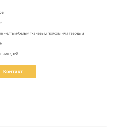
ов
e
ые жёлтым/белым тканевым поясом или твердым
ом
бочих дней
Контакт