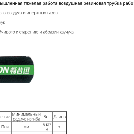
ышленная тяжелая работа воздушная резиновая трубка рабоч
го воздуха и инертных газов
чук
чивого к старению и абразии каучука
Минимальный
ение.
Вес
Длина
радиус изгиба
в кг/
Пси
мм
m
м