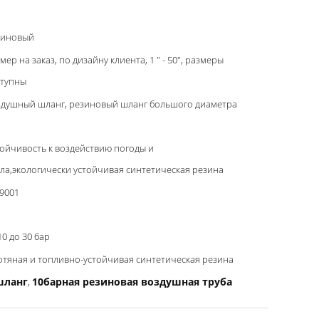
зиновый
мер на заказ, по дизайну клиента, 1 " - 50", размеры
ступны
здушный шланг, резиновый шланг большого диаметра
ойчивость к воздействию погоды и
ла,экологически устойчивая синтетическая резина
9001
10 до 30 бар
тяная и топливно-устойчивая синтетическая резина
шланг
10барная резиновая воздушная труба
,