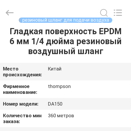
шланг
supplier.
Copyright
©
2021
резиновый шланг для подачи воздуха
-
2025
Chenbo
Гладкая поверхность EPDM
ДОМ
Rubber
and
6 мм 1/4 дюйма резиновый
Plastic
Technology
(Hebei)
ПРОДУКТЫ
воздушный шланг
Co.,
Ltd.
All
Rights
Reserved.
О
Место
Китай
Developed
by
происхождения:
НАС
ECER
Фирменное
thompson
наименование:
ПУТЕШЕСТВИЕ
Номер модели:
DA150
ФАБРИКИ
Количество мин
360 метров
заказа:
ПРОВЕРКА