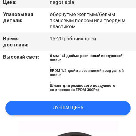
Цена:
negotiable
КАЧЕСТВА
Упаковывая
обернутые жёлтым/белым
детали:
тканевым поясом или твердым
СВЯЖИТЕСЬ
пластиком
МЫ
Время
15-20 рабочих дней
доставки:
НОВОСТИ
Высокий свет:
6 мм 1/4 дюйма резиновый воздушный
шланг
,
СПРОСИТЕ
EPDM 1/4 дюйма резиновый воздушный
шланг
,
ЦИТАТУ
Шланг для резинового воздушного
компрессора EPDM 300Psi
КАРТА
ЛУЧШАЯ ЦЕНА
САЙТА
PRIVACY