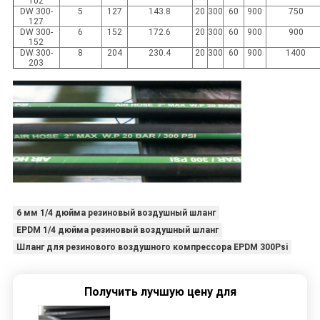
102
DW 300-
5
127
143.8
20
300
60
900
750
127
DW 300-
6
152
172.6
20
300
60
900
900
152
DW 300-
8
204
230.4
20
300
60
900
1400
203
6 мм 1/4 дюйма резиновый воздушный шланг
EPDM 1/4 дюйма резиновый воздушный шланг
Шланг для резинового воздушного компрессора EPDM 300Psi
Получить лучшую цену для