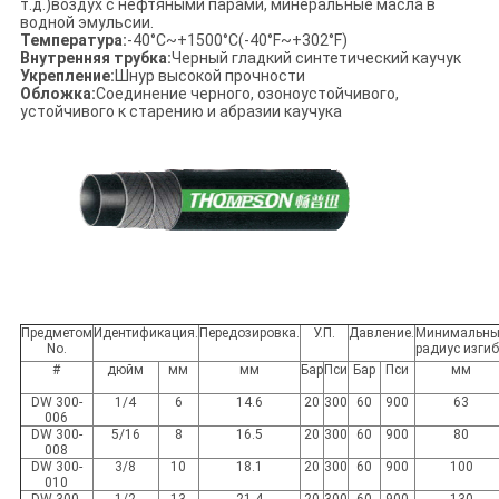
т.д.)воздух с нефтяными парами, минеральные масла в
водной эмульсии.
Температура:
-40°C~+1500°C(-40°F~+302°F)
Внутренняя трубка:
Черный гладкий синтетический каучук
Укрепление:
Шнур высокой прочности
Обложка:
Соединение черного, озоноустойчивого,
устойчивого к старению и абразии каучука
Предметом
Идентификация.
Передозировка.
У.П.
Давление.
Минимальн
No.
радиус изги
#
дюйм
мм
мм
Бар
Пси
Бар
Пси
мм
DW 300-
1/4
6
14.6
20
300
60
900
63
006
DW 300-
5/16
8
16.5
20
300
60
900
80
008
DW 300-
3/8
10
18.1
20
300
60
900
100
010
DW 300-
1/2
13
21.4
20
300
60
900
130