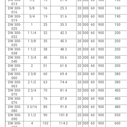
013
DW 300-
5/8
16
25.3
20
300
60
900
160
016
DW 300-
3/4
19
31.6
20
300
60
900
190
019
DW 300-
1
25
35.3
20
300
60
900
150
025
DW 300-
1 1/4
32
42.3
20
300
60
900
200
032
DW 300-
1 3/8
35
45.3
20
300
60
900
250
035
DW 300-
1 1/2
38
48.3
20
300
60
900
250
038
DW 300-
1 3/4
45
55.6
20
300
60
900
300
045
DW 300-
2
51
61.8
20
300
60
900
300
051
DW 300-
2 3/8
60
69.4
20
300
60
900
380
060
DW 300-
2 1/2
63
74.4
20
300
60
900
380
063
DW 300-
2 3/4
70
81.4
20
300
60
900
450
070
DW 300-
3
76
87.8
20
300
60
900
450
076
DW 300-
3 3/16
80
91.8
20
300
60
900
480
080
DW 300-
3 1/2
90
101.8
20
300
60
900
550
090
DW 300-
4
102
114.2
20
300
60
900
600